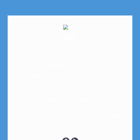
芽衣
はじめまして。
元金欠保育士の副業まとめを運営しております。芽
衣です。
趣味は女子会と映画鑑賞です。
以前は保育士でした。
全くの素人から副業を始めた私でも、現在は副業1
本での生活で好きなことに時間を使っています！
このサイトでは副業に関する情報をお伝えしていき
ます！
LINEにて質問にお答えできるので、お気軽にご連絡
ください。
↓こちらからメッセージどうぞ↓