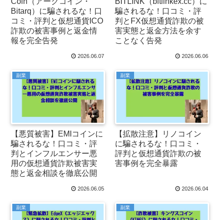
Coin（アークコイン・
BITLINK（bitlinkex.cc）に
Bitarq）に騙されるな！口
騙されるな！口コミ・評
コミ・評判と仮想通貨ICO
判とFX仮想通貨詐欺の被
詐欺の被害事例と返金情
害実態と返金方法を余す
報を完全告発
ことなく告発
2026.06.07
2026.06.06
副業
副業
【悪質被害】EMIコインに
【拡散注意】リノコイン
騙されるな！口コミ・評
に騙されるな！口コミ・
判とインフルエンサー悪
評判と仮想通貨詐欺の被
用の仮想通貨詐欺被害実
害事例を完全暴露
態と返金相談を徹底公開
2026.06.05
2026.06.04
副業
副業