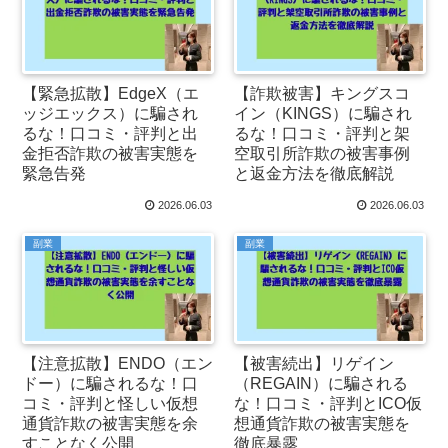
【緊急拡散】EdgeX（エ
【詐欺被害】キングスコ
ッジエックス）に騙され
イン（KINGS）に騙され
るな！口コミ・評判と出
るな！口コミ・評判と架
金拒否詐欺の被害実態を
空取引所詐欺の被害事例
緊急告発
と返金方法を徹底解説
2026.06.03
2026.06.03
副業
副業
【注意拡散】ENDO（エン
【被害続出】リゲイン
ドー）に騙されるな！口
（REGAIN）に騙される
コミ・評判と怪しい仮想
な！口コミ・評判とICO仮
通貨詐欺の被害実態を余
想通貨詐欺の被害実態を
すことなく公開
徹底暴露