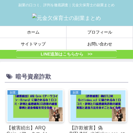
副業の口コミ、評判を徹底調査｜元金欠保育士の副業まとめ
ホーム
プロフィール
サイトマップ
お問い合わせ
LINE追加はこちらから >>
暗号資産詐欺
副業
副業
【被害続出】ARQ
【詐欺被害】偽