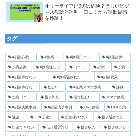
オリーライフ(P90)は危険？怪しいビジ
ネス勧誘と評判・口コミから詐欺疑惑
を検証！
タグ
#副業詐欺
#副業
#副業口コミ
#副業評判
投資詐欺
#副業怪しい
口コミ
評判
投資
#副業稼げない
#副業騙された
#副業収入
#副業稼げる
怪しい
#副業スマホ副業
詐欺
投資口コミ
投資評判
投資怪しい
スマホ副業
#副業失敗事例
#副業成功事例
LINE副業
LINE投資
返金
LINE詐欺
投資稼げない
投資騙された
出金できない
仮想通貨詐欺
投資収入
投資稼げる