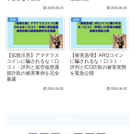
2026.06.03
2026.06.03
副業
副業
【拡散注意】アマテラス
【被害急増】ARQコイン
コインに騙されるな！口
に騙されるな！口コミ・
コミ・評判と架空仮想通
評判とICO詐欺の被害実態
貨詐欺の被害事例を完全
を緊急公開
暴露
2026.06.03
2026.06.03
次のページ