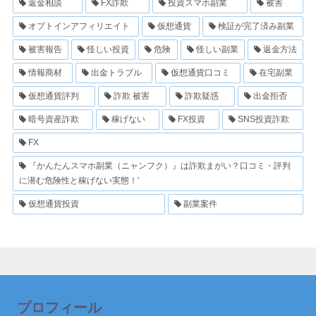
返金相談
FX詐欺
投資スマホ副業
被害
オプトインアフィリエイト
仮想通貨
検証が完了済み副業
被害報告
怪しい投資
危険
怪しい副業
返金方法
情報商材
出金トラブル
仮想通貨口コミ
在宅副業
仮想通貨評判
詐欺 被害
詐欺疑惑
出金拒否
暗号資産詐欺
稼げない
FX投資
SNS投資詐欺
FX
『かんたんスマホ副業（ニャンフク）』は詐欺まがい？口コミ・評判
に潜む危険性と稼げない実態！'
仮想通貨投資
副業案件
プロフィール