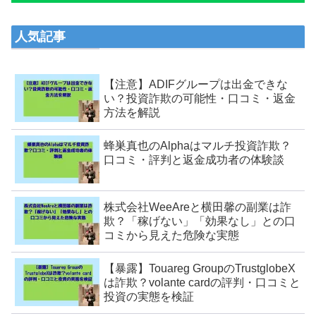
人気記事
【注意】ADIFグループは出金できな
い？投資詐欺の可能性・口コミ・返金
方法を解説
蜂巣真也のAlphaはマルチ投資詐欺？
口コミ・評判と返金成功者の体験談
株式会社WeeAreと横田馨の副業は詐
欺？「稼げない」「効果なし」との口
コミから見えた危険な実態
【暴露】Touareg GroupのTrustglobeX
は詐欺？volante cardの評判・口コミと
投資の実態を検証