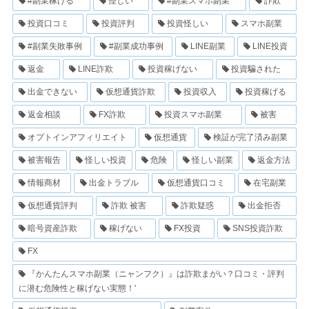
#副業稼げる
怪しい
#副業スマホ副業
詐欺
投資口コミ
投資評判
投資怪しい
スマホ副業
#副業失敗事例
#副業成功事例
LINE副業
LINE投資
返金
LINE詐欺
投資稼げない
投資騙された
出金できない
仮想通貨詐欺
投資収入
投資稼げる
返金相談
FX詐欺
投資スマホ副業
被害
オプトインアフィリエイト
仮想通貨
検証が完了済み副業
被害報告
怪しい投資
危険
怪しい副業
返金方法
情報商材
出金トラブル
仮想通貨口コミ
在宅副業
仮想通貨評判
詐欺 被害
詐欺疑惑
出金拒否
暗号資産詐欺
稼げない
FX投資
SNS投資詐欺
FX
『かんたんスマホ副業（ニャンフク）』は詐欺まがい？口コミ・評判
に潜む危険性と稼げない実態！'