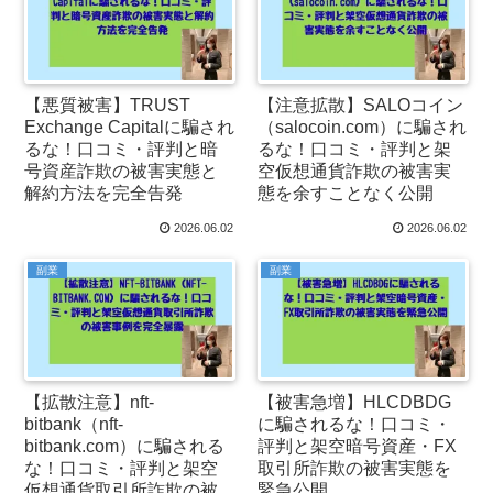
【悪質被害】TRUST
【注意拡散】SALOコイン
Exchange Capitalに騙され
（salocoin.com）に騙され
るな！口コミ・評判と暗
るな！口コミ・評判と架
号資産詐欺の被害実態と
空仮想通貨詐欺の被害実
解約方法を完全告発
態を余すことなく公開
2026.06.02
2026.06.02
副業
副業
【拡散注意】nft-
【被害急増】HLCDBDG
bitbank（nft-
に騙されるな！口コミ・
bitbank.com）に騙される
評判と架空暗号資産・FX
な！口コミ・評判と架空
取引所詐欺の被害実態を
仮想通貨取引所詐欺の被
緊急公開