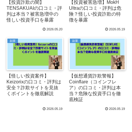
【投資詐欺の闇】
【投資被害急増】MokH
TENSAKUAIの口コミ・評
Ultraの口コミ・評判は危
判は本当？被害急増中の
険？怪しい投資詐欺の特
怪しい投資手口を暴露
徴を暴露
2026.05.20
2026.05.19
副業
副業
【怪しい投資案件】
【仮想通貨詐欺警報】
Keizorixの口コミ・評判は
Coinflare（コインフレ
安全？詐欺サイトを見抜
ア）の口コミ・評判は本
くポイントを徹底解説
当？危険な投資手口を徹
底検証
2026.05.19
2026.05.19