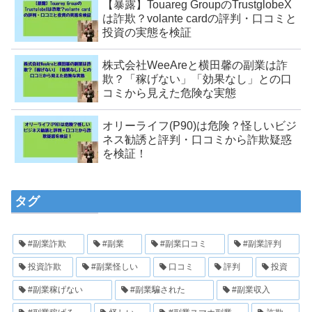
【暴露】Touareg GroupのTrustglobeX
は詐欺？volante cardの評判・口コミと
投資の実態を検証
株式会社WeeAreと横田馨の副業は詐
欺？「稼げない」「効果なし」との口
コミから見えた危険な実態
オリーライフ(P90)は危険？怪しいビジ
ネス勧誘と評判・口コミから詐欺疑惑
を検証！
タグ
#副業詐欺
#副業
#副業口コミ
#副業評判
投資詐欺
#副業怪しい
口コミ
評判
投資
#副業稼げない
#副業騙された
#副業収入