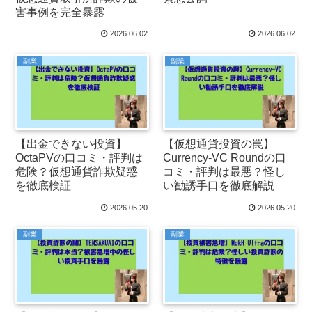
害事例を完全暴露
2026.06.02
2026.06.02
副業
副業
【出金できない投資】
【仮想通貨投資の罠】
OctaPVの口コミ・評判は
Currency-VC Roundの口
危険？仮想通貨詐欺疑惑
コミ・評判は最悪？怪し
を徹底検証
い勧誘手口を徹底解説
2026.05.20
2026.05.20
副業
副業