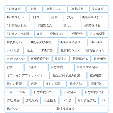
#副業詐欺
#副業
#副業口コミ
#副業評判
投資詐欺
#副業怪しい
口コミ
評判
投資
#副業稼げない
#副業騙された
#副業収入
怪しい
#副業稼げる
#副業スマホ副業
詐欺
投資口コミ
投資評判
スマホ副業
投資怪しい
#副業失敗事例
#副業成功事例
LINE副業
LINE投資
返金
LINE詐欺
投資稼げない
投資騙された
出金できない
仮想通貨詐欺
投資収入
投資稼げる
返金相談
被害
FX詐欺
仮想通貨
投資スマホ副業
オプトインアフィリエイト
検証が完了済み副業
被害報告
怪しい投資
危険
怪しい副業
返金方法
情報商材
出金トラブル
仮想通貨口コミ
在宅副業
仮想通貨評判
詐欺 被害
詐欺疑惑
出金拒否
FX投資
暗号資産詐欺
FX
稼げない
SNS投資詐欺