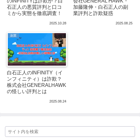
のINFINITYは詐欺か？白
会社GENERAL HAWK・
石正人の悪質評判と口コ
加藤隆伸・白石正人の副
ミから実態を徹底調査！
業評判と詐欺疑惑
2025.10.28
2025.08.25
副業
白石正人のINFINITY（イ
ンフィニティ）は詐欺？
株式会社GENERALHAWK
の怪しい評判とは
2025.08.24