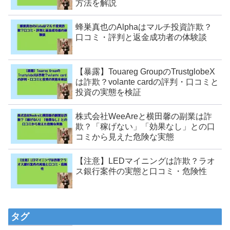
方法を解説
蜂巣真也のAlphaはマルチ投資詐欺？
口コミ・評判と返金成功者の体験談
【暴露】Touareg GroupのTrustglobeX
は詐欺？volante cardの評判・口コミと
投資の実態を検証
株式会社WeeAreと横田馨の副業は詐
欺？「稼げない」「効果なし」との口
コミから見えた危険な実態
【注意】LEDマイニングは詐欺？ラオ
ス銀行案件の実態と口コミ・危険性
タグ