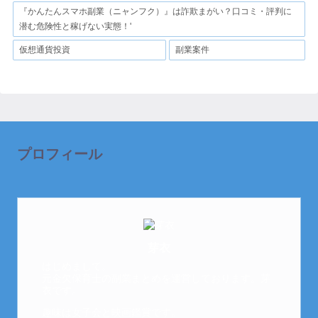
『かんたんスマホ副業（ニャンフク）』は詐欺まがい？口コミ・評判に
潜む危険性と稼げない実態！'
仮想通貨投資
副業案件
プロフィール
芽衣
はじめまして。
元金欠保育士の副業まとめを運営しております。芽
衣です。
趣味は女子会と映画鑑賞です。