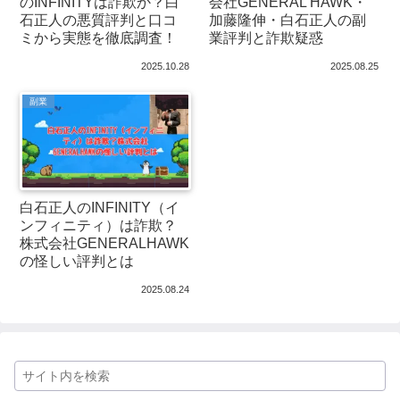
のINFINITYは詐欺か？白
会社GENERAL HAWK・
石正人の悪質評判と口コ
加藤隆伸・白石正人の副
ミから実態を徹底調査！
業評判と詐欺疑惑
2025.10.28
2025.08.25
副業
白石正人のINFINITY（イ
ンフィニティ）は詐欺？
株式会社GENERALHAWK
の怪しい評判とは
2025.08.24