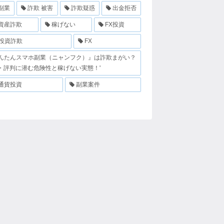
副業
詐欺 被害
詐欺疑惑
出金拒否
資産詐欺
稼げない
FX投資
S投資詐欺
FX
んたんスマホ副業（ニャンフク）』は詐欺まがい？
・評判に潜む危険性と稼げない実態！'
通貨投資
副業案件