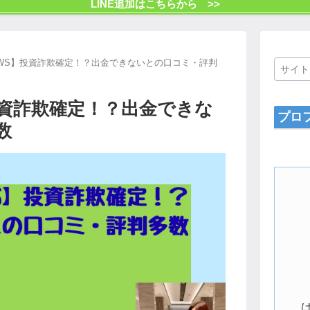
LINE追加はこちらから >>
・BOWS】投資詐欺確定！？出金できないとの口コミ・評判
】投資詐欺確定！？出金できな
プロ
数