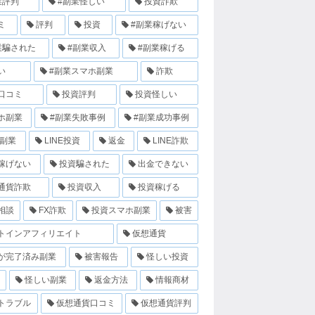
業評判
#副業怪しい
投資詐欺
ミ
評判
投資
#副業稼げない
業騙された
#副業収入
#副業稼げる
い
#副業スマホ副業
詐欺
口コミ
投資評判
投資怪しい
ホ副業
#副業失敗事例
#副業成功事例
E副業
LINE投資
返金
LINE詐欺
稼げない
投資騙された
出金できない
通貨詐欺
投資収入
投資稼げる
相談
FX詐欺
投資スマホ副業
被害
トインアフィリエイト
仮想通貨
が完了済み副業
被害報告
怪しい投資
怪しい副業
返金方法
情報商材
トラブル
仮想通貨口コミ
仮想通貨評判