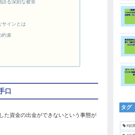
物語る深刻な被害
なサインとは
の約束
手口
タグ
した資金の出金ができないという事態が
#副