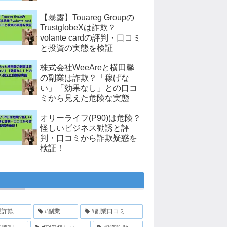
【暴露】Touareg Groupの
TrustglobeXは詐欺？
volante cardの評判・口コミ
と投資の実態を検証
株式会社WeeAreと横田馨
の副業は詐欺？「稼げな
い」「効果なし」との口コ
ミから見えた危険な実態
オリーライフ(P90)は危険？
怪しいビジネス勧誘と評
判・口コミから詐欺疑惑を
検証！
業詐欺
#副業
#副業口コミ