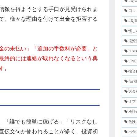
#副
信頼を得ようとする手口が見受けられま
口コ
て、様々な理由を付けて出金を拒否する
#副
怪し
投資
金の未払い」「追加の手数料が必要」と
スマ
最終的には連絡が取れなくなるという典
LIN
す。
投資
仮想
返金
オプ
検証
では、「誰でも簡単に稼げる」「リスクなし
危険
宣伝文句が使われることが多く、投資初
出金