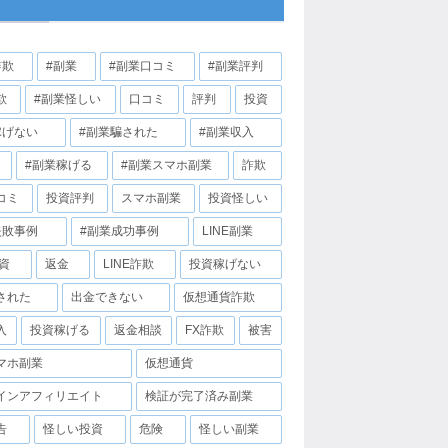
詐欺
#副業
#副業口コミ
#副業評判
欺
#副業怪しい
口コミ
評判
投資
稼げない
#副業騙された
#副業収入
#副業稼げる
#副業スマホ副業
詐欺
コミ
投資評判
スマホ副業
投資怪しい
失敗事例
#副業成功事例
LINE副業
投資
返金
LINE詐欺
投資稼げない
された
出金できない
仮想通貨詐欺
入
投資稼げる
返金相談
FX詐欺
被害
マホ副業
仮想通貨
インアフィリエイト
検証が完了済み副業
告
怪しい投資
危険
怪しい副業