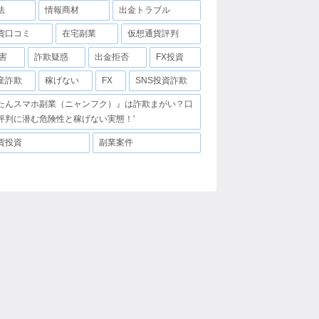
法
情報商材
出金トラブル
貨口コミ
在宅副業
仮想通貨評判
害
詐欺疑惑
出金拒否
FX投資
産詐欺
稼げない
FX
SNS投資詐欺
たんスマホ副業（ニャンフク）』は詐欺まがい？口
評判に潜む危険性と稼げない実態！'
貨投資
副業案件