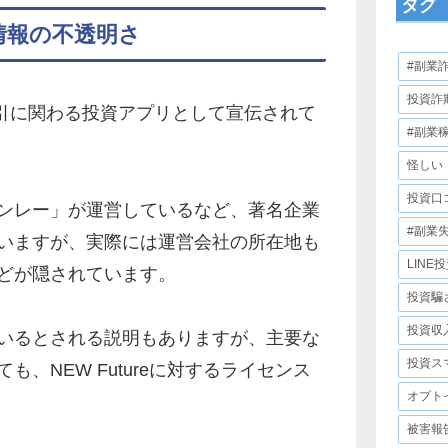
タグ
式情報の不透明さ
#副業
投資詐
FX取引に関わる投資アプリとして宣伝されて
#副業
怪しい
投資口
ンレー」が運営しているなど、著名企業
#副業
いますが、実際には運営会社の所在地も
LINE
どが隠されています。
投資騙
投資収
いるとされる説明もありますが、主要な
投資ス
、NEW Futureに対するライセンス
オプト
被害報