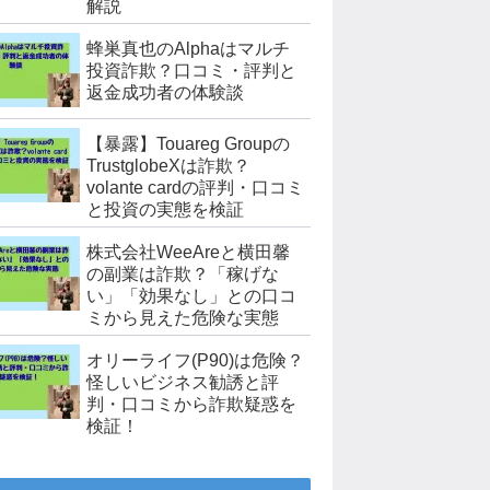
解説
蜂巣真也のAlphaはマルチ
投資詐欺？口コミ・評判と
返金成功者の体験談
【暴露】Touareg Groupの
TrustglobeXは詐欺？
volante cardの評判・口コミ
と投資の実態を検証
株式会社WeeAreと横田馨
の副業は詐欺？「稼げな
い」「効果なし」との口コ
ミから見えた危険な実態
オリーライフ(P90)は危険？
怪しいビジネス勧誘と評
判・口コミから詐欺疑惑を
検証！