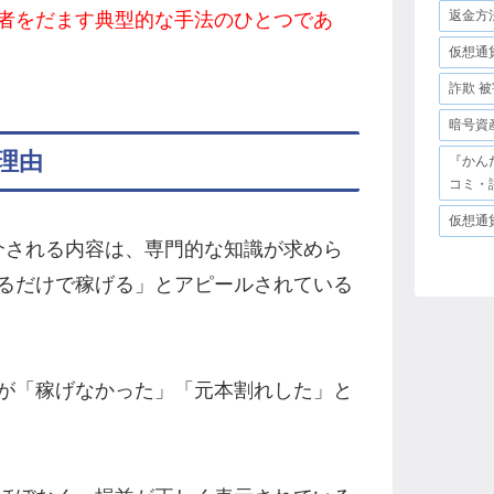
返金方
者をだます典型的な手法のひとつであ
仮想通
詐欺 被
暗号資
理由
『かん
コミ・
仮想通
て紹介される内容は、専門的な知識が求めら
るだけで稼げる」とアピールされている
が「稼げなかった」「元本割れした」と