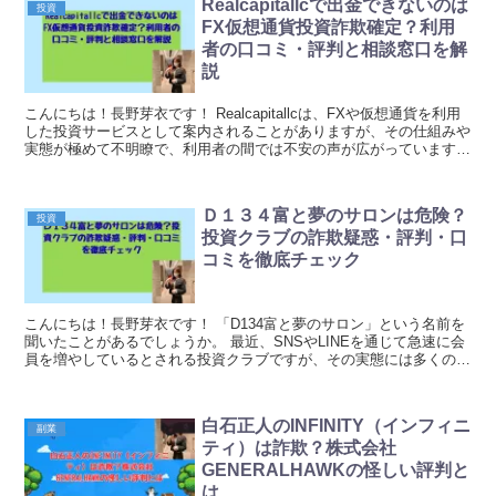
Realcapitallcで出金できないのは
投資
FX仮想通貨投資詐欺確定？利用
者の口コミ・評判と相談窓口を解
説
こんにちは！長野芽衣です！ Realcapitallcは、FXや仮想通貨を利用
した投資サービスとして案内されることがありますが、その仕組みや
実態が極めて不明瞭で、利用者の間では不安の声が広がっています。
公式サイトや宣伝文が示す「高利益...
Ｄ１３４富と夢のサロンは危険？
投資
投資クラブの詐欺疑惑・評判・口
コミを徹底チェック
こんにちは！長野芽衣です！ 「D134富と夢のサロン」という名前を
聞いたことがあるでしょうか。 最近、SNSやLINEを通じて急速に会
員を増やしているとされる投資クラブですが、その実態には多くの疑
問が寄せられています。 「富と夢」とい...
白石正人のINFINITY（インフィニ
副業
ティ）は詐欺？株式会社
GENERALHAWKの怪しい評判と
は