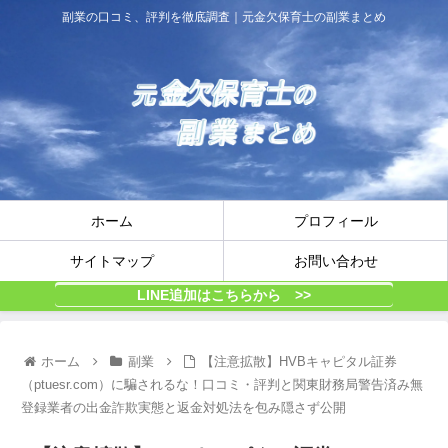
副業の口コミ、評判を徹底調査｜元金欠保育士の副業まとめ
ホーム
プロフィール
サイトマップ
お問い合わせ
LINE追加はこちらから >>
ホーム
副業
【注意拡散】HVBキャピタル証券
（ptuesr.com）に騙されるな！口コミ・評判と関東財務局警告済み無
登録業者の出金詐欺実態と返金対処法を包み隠さず公開