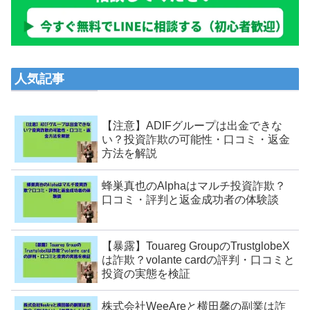
人気記事
【注意】ADIFグループは出金できな
い？投資詐欺の可能性・口コミ・返金
方法を解説
蜂巣真也のAlphaはマルチ投資詐欺？
口コミ・評判と返金成功者の体験談
【暴露】Touareg GroupのTrustglobeX
は詐欺？volante cardの評判・口コミと
投資の実態を検証
株式会社WeeAreと横田馨の副業は詐