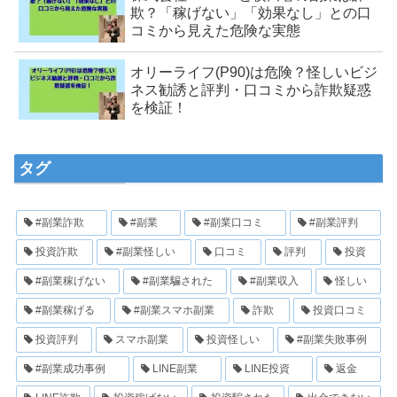
欺？「稼げない」「効果なし」との口
コミから見えた危険な実態
オリーライフ(P90)は危険？怪しいビジ
ネス勧誘と評判・口コミから詐欺疑惑
を検証！
タグ
#副業詐欺
#副業
#副業口コミ
#副業評判
投資詐欺
#副業怪しい
口コミ
評判
投資
#副業稼げない
#副業騙された
#副業収入
怪しい
#副業稼げる
#副業スマホ副業
詐欺
投資口コミ
投資評判
スマホ副業
投資怪しい
#副業失敗事例
#副業成功事例
LINE副業
LINE投資
返金