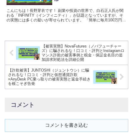
こんにちは！長野芽衣です！ 副業や投資の世界で、白石正人氏が関
わる「INFINITY（インフィニティ）」が話題となっていますが、そ
の実態には多くの疑いが寄せられています。 「簡単に毎月100万円稼
げる」「資金ゼロからでも始められる」とい...
【被害実態】NovaFutures（ノバフューチャー
ズ）に騙されるな！口コミ・評判とInstagramロ
マンス詐欺の被害事例と税金・保証金名目の追
加請求対処法を詳細公開
【詐欺被害】JUNTOSHI（ジュントウシ）に騙
されるな！口コミ・評判と仮想通貨詐欺
×AnyDesk PC乗っ取りの被害実態と返金手続き
を根こそぎ告発
コメント
コメントを書き込む