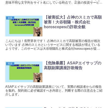
意味不明な文字列をサイト名にしている時点で、正規の投資サービス
ではないことが強く疑われます。 イ...
【被害拡大】占神のスミカで高額
副業
被害！大谷朝陽・株式会社
horoscopesの詐欺全貌
こんにちは！長野芽衣です！ 占神のスミカで高額被害の報告が相次
いでいます 占神のスミカというサービスに関する相談が増えている
ようです。このサービスは大谷朝陽氏と株式会社horoscopesが提供
しているとされていますが、高額な被害を受け...
【危険暴露】ASAPエイサップの
投資
高額副業講座詐欺報告
ASAPエイサップの高額副業講座について、実際の相談者からの報告
を集約。契約前に必ず確認すべき内容と、判断する際の注意点をご紹
介します。