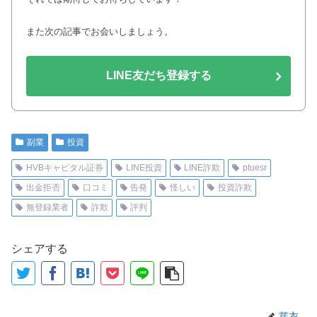
また次の記事でお会いしましょう。
LINE友だち登録する
副業
投資
HVBキャピタル証券
LINE投資
LINE詐欺
ptuesr
出金拒否
口コミ
告発
怪しい
投資詐欺
無登録業者
詐欺
評判
シェアする
芽衣