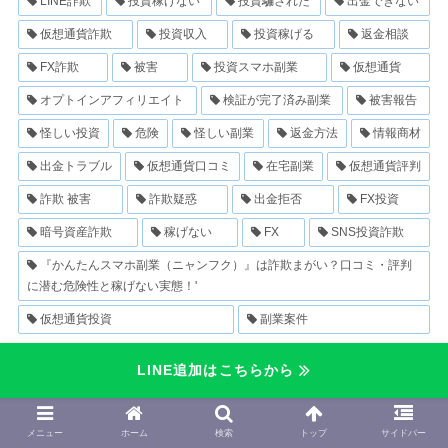
LINE詐欺
投資稼げない
投資騙された
出金できない
仮想通貨詐欺
投資収入
投資稼げる
返金相談
FX詐欺
被害
投資スマホ副業
仮想通貨
オプトインアフィリエイト
検証が完了済み副業
被害報告
怪しい投資
危険
怪しい副業
返金方法
情報商材
出金トラブル
仮想通貨口コミ
在宅副業
仮想通貨評判
詐欺 被害
詐欺疑惑
出金拒否
FX投資
暗号資産詐欺
稼げない
FX
SNS投資詐欺
『かんたんスマホ副業（ニャンフク）』は詐欺まがい？口コミ・評判
に潜む危険性と稼げない実態！'
仮想通貨投資
副業案件
LINE追加はこちらから
メニュー
ホーム
検索
トップ
サイドバー