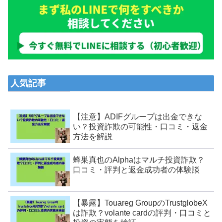
人気記事
【注意】ADIFグループは出金できな
い？投資詐欺の可能性・口コミ・返金
方法を解説
蜂巣真也のAlphaはマルチ投資詐欺？
口コミ・評判と返金成功者の体験談
【暴露】Touareg GroupのTrustglobeX
は詐欺？volante cardの評判・口コミと