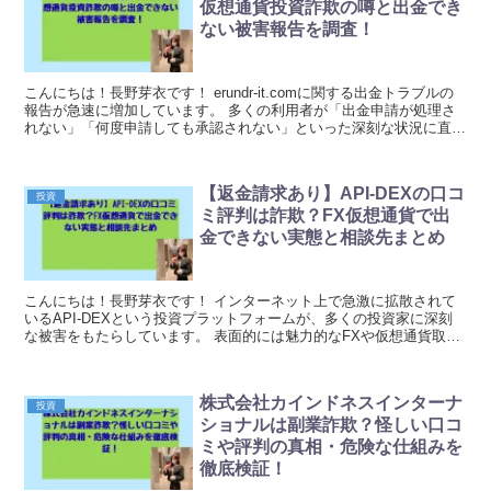
仮想通貨投資詐欺の噂と出金でき
ない被害報告を調査！
こんにちは！長野芽衣です！ erundr-it.comに関する出金トラブルの
報告が急速に増加しています。 多くの利用者が「出金申請が処理さ
れない」「何度申請しても承認されない」といった深刻な状況に直面
しているのです。 特に問題なのは、...
【返金請求あり】API-DEXの口コ
投資
ミ評判は詐欺？FX仮想通貨で出
金できない実態と相談先まとめ
こんにちは！長野芽衣です！ インターネット上で急激に拡散されて
いるAPI-DEXという投資プラットフォームが、多くの投資家に深刻
な被害をもたらしています。 表面的には魅力的なFXや仮想通貨取引
サービスを提供しているように見えるこのサイト...
株式会社カインドネスインターナ
投資
ショナルは副業詐欺？怪しい口コ
ミや評判の真相・危険な仕組みを
徹底検証！