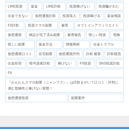
LINE投資
返金
LINE詐欺
投資稼げない
投資騙された
出金できない
仮想通貨詐欺
投資収入
投資稼げる
返金相談
FX詐欺
投資スマホ副業
被害
オプトインアフィリエイト
仮想通貨
検証が完了済み副業
被害報告
怪しい投資
危険
怪しい副業
返金方法
情報商材
出金トラブル
仮想通貨口コミ
在宅副業
仮想通貨評判
詐欺 被害
詐欺疑惑
出金拒否
暗号資産詐欺
稼げない
FX投資
SNS投資詐欺
FX
『かんたんスマホ副業（ニャンフク）』は詐欺まがい？口コミ・評判に
潜む危険性と稼げない実態！'
仮想通貨投資
副業案件