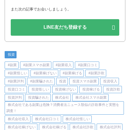
また次の記事でお会いしましょう。
LINE友だち登録する
投資
#副業
#副業スマホ副業
#副業収入
#副業口コミ
#副業怪しい
#副業稼げない
#副業稼げる
#副業詐欺
#副業評判
#副業騙された
投資
投資スマホ副業
投資収入
投資口コミ
投資怪しい
投資稼げない
投資稼げる
投資詐欺
投資評判
投資騙された
株式会社
株式会社スマホ副業
株式会社である副業は危険？消費者法ニュース類似の詐欺事件と実態を
調査！
株式会社収入
株式会社口コミ
株式会社怪しい
株式会社稼げない
株式会社稼げる
株式会社詐欺
株式会社評判