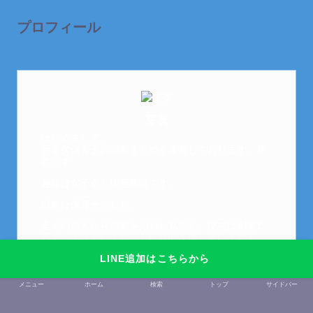
プロフィール
芽衣
はじめまして。
元金欠保育士の副業まとめを運営しております。芽
衣です。
趣味は女子会と映画鑑賞です。
以前は保育士でした。
全くの素人から副業を始めた私でも、現在は副業1
本での生活で好きなことに時間を使っています！
LINE追加はこちらから
このサイトでは副業に関する情報をお伝えしていき
ます！
メニュー
ホーム
検索
トップ
サイドバー
LINEにて質問にお答えできるので、お気軽にご連絡
ください。