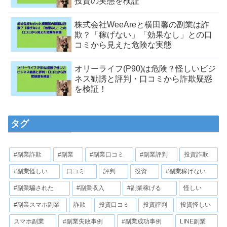
投資の実態を検証
株式会社WeeAreと横田馨の副業は詐
欺？「稼げない」「効果なし」との口
コミから見えた危険な実態
オリーライフ(P90)は危険？怪しいビジ
ネス勧誘と評判・口コミから詐欺疑惑
を検証！
タグ
#副業詐欺
#副業
#副業口コミ
#副業評判
投資詐欺
#副業怪しい
口コミ
評判
投資
#副業稼げない
#副業騙された
#副業収入
#副業稼げる
怪しい
#副業スマホ副業
詐欺
投資口コミ
投資評判
投資怪しい
スマホ副業
#副業失敗事例
#副業成功事例
LINE副業