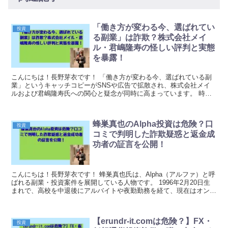
「働き方が変わる今、選ばれてい
投資
る副業」は詐欺？株式会社メイ
ル・君嶋隆寿の怪しい評判と実態
を暴露！
こんにちは！長野芽衣です！ 「働き方が変わる今、選ばれている副
業」というキャッチコピーがSNSや広告で拡散され、株式会社メイ
ルおよび君嶋隆寿氏への関心と疑念が同時に高まっています。 時代
の変化を切り口にした訴求で多くの方の関心を引きつけ...
蜂巣真也のAlpha投資は危険？口
投資
コミで判明した詐欺疑惑と返金成
功者の証言を公開！
こんにちは！長野芽衣です！ 蜂巣真也氏は、Alpha（アルファ）と呼
ばれる副業・投資案件を展開している人物です。 1996年2月20日生
まれで、高校を中退後にアルバイトや夜勤勤務を経て、現在はオンラ
インビジネスの「代表」を名乗っています...
【erundr-it.comは危険？】FX・
投資