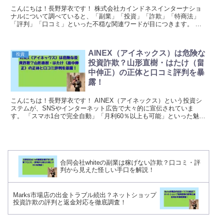
こんにちは！長野芽衣です！ 株式会社カインドネスインターナショ
ナルについて調べていると、「副業」「投資」「詐欺」「特商法」
「評判」「口コミ」といった不穏な関連ワードが目につきます。 こ
うした検索結果を見ると、最初から強い不安を抱く方も多...
AINEX（アイネックス）は危険な
投資
投資詐欺？山形直樹・はたけ（畠
中伸正）の正体と口コミ評判を暴
露！
こんにちは！長野芽衣です！ AINEX（アイネックス）という投資シ
ステムが、SNSやインターネット広告で大々的に宣伝されていま
す。 「スマホ1台で完全自動」「月利60％以上も可能」といった魅力
的なキャッチコピーが並んでいますが、実際のと...
合同会社whiteの副業は稼げない詐欺？口コミ・評
判から見えた怪しい手口を解説！
Marks市場店の出金トラブル続出？ネットショップ
投資詐欺の評判と返金対応を徹底調査！