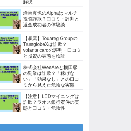
解説
蜂巣真也のAlphaはマルチ
投資詐欺？口コミ・評判と
返金成功者の体験談
【暴露】Touareg Groupの
TrustglobeXは詐欺？
volante cardの評判・口コミ
と投資の実態を検証
株式会社WeeAreと横田馨
の副業は詐欺？「稼げな
い」「効果なし」との口コ
ミから見えた危険な実態
【注意】LEDマイニングは
詐欺？ラオス銀行案件の実
態と口コミ・危険性