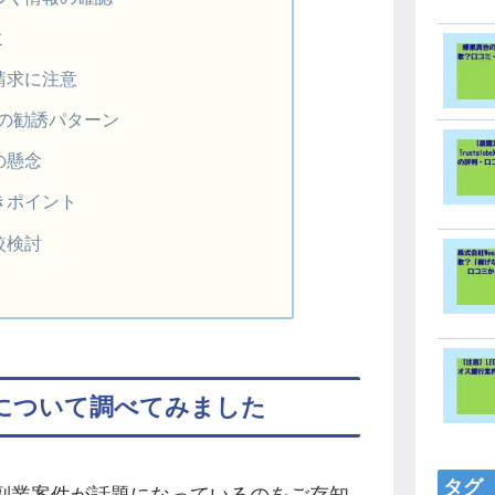
ミ
請求に注意
での勧誘パターン
の懸念
きポイント
較検討
について調べてみました
タグ