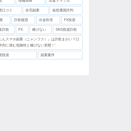
法
情報商材
出金トラブル
貨口コミ
在宅副業
仮想通貨評判
害
詐欺疑惑
出金拒否
FX投資
産詐欺
FX
稼げない
SNS投資詐欺
たんスマホ副業（ニャンフク）』は詐欺まがい？口
評判に潜む危険性と稼げない実態！'
貨投資
副業案件