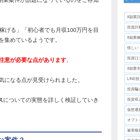
副業案件が話題になっているのをご存知
#副業
投資詐
に稼げる」「初心者でも月収100万円を目
#副業
を集めているようです。
怪しい
投資口
注意が必要な点があります
。
#副業
LINE
気になる点が見受けられました。
投資騙
ス
についての実態を詳しく検証していき
投資収
仮想通
オプト
被害報