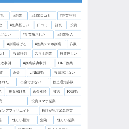
詐欺
#副業
#副業口コミ
#副業評判
欺
#副業怪しい
口コミ
評判
投資
稼げない
#副業騙された
#副業収入
#副業稼げる
#副業スマホ副業
詐欺
コミ
投資評判
スマホ副業
投資怪しい
失敗事例
#副業成功事例
LINE副業
投資
返金
LINE詐欺
投資稼げない
された
出金できない
仮想通貨詐欺
入
投資稼げる
返金相談
被害
FX詐欺
貨
投資スマホ副業
インアフィリエイト
検証が完了済み副業
告
怪しい投資
危険
怪しい副業