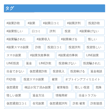
タグ
#副業詐欺
#副業
#副業口コミ
#副業評判
投資詐欺
#副業怪しい
口コミ
評判
投資
#副業稼げない
#副業騙された
#副業収入
#副業稼げる
怪しい
#副業スマホ副業
詐欺
投資口コミ
投資評判
投資怪しい
スマホ副業
#副業失敗事例
#副業成功事例
LINE副業
LINE投資
返金
LINE詐欺
投資稼げない
投資騙された
出金できない
仮想通貨詐欺
投資収入
投資稼げる
返金相談
FX詐欺
投資スマホ副業
被害
オプトインアフィリエイト
仮想通貨
検証が完了済み副業
被害報告
怪しい投資
危険
怪しい副業
返金方法
情報商材
出金トラブル
仮想通貨口コミ
在宅副業
仮想通貨評判
詐欺 被害
詐欺疑惑