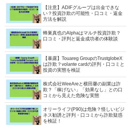
【注意】ADIFグループは出金できな
い？投資詐欺の可能性・口コミ・返金
方法を解説
蜂巣真也のAlphaはマルチ投資詐欺？
口コミ・評判と返金成功者の体験談
【暴露】Touareg GroupのTrustglobeX
は詐欺？volante cardの評判・口コミと
投資の実態を検証
株式会社WeeAreと横田馨の副業は詐
欺？「稼げない」「効果なし」との口
コミから見えた危険な実態
オリーライフ(P90)は危険？怪しいビジ
ネス勧誘と評判・口コミから詐欺疑惑
を検証！