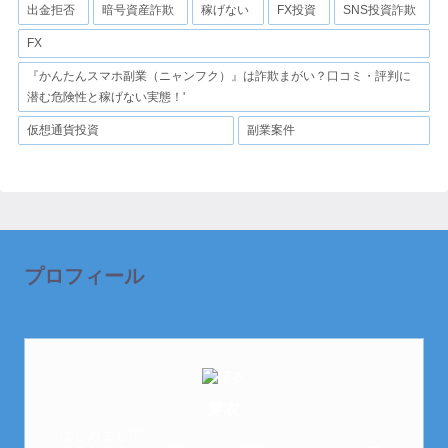
出金拒否
暗号資産詐欺
稼げない
FX投資
SNS投資詐欺
FX
『かんたんスマホ副業（ニャンフク）』は詐欺まがい？口コミ・評判に
潜む危険性と稼げない実態！'
仮想通貨投資
副業案件
プロフィール
芽衣
はじめまして。