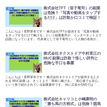
株式会社TFT（笹子竜司）の副業
投資
は危険？「写真や動画をタップす
るだけ」は詐欺か口コミで検証！
こんにちは！長野芽衣です！ 株式会社TFTが提供する「写真や動画
をタップするだけで稼げる」という副業案件が、インターネット上で
話題になっています。 代表者として笹子竜司という人物の名前が挙
げられていますが、この副業案件には多くの疑問点が...
株式会社ネクストドア中村里江の
投資
MUC副業は詐欺？怪しい評判と
危険な手口を暴露
こんにちは！長野芽衣です！ 株式会社ネクストドアが提供するとさ
れる MUC副業 は、ネット上で「簡単に稼げる」「初心者でも安心」
という形で紹介されている副業案件です。 特に広告やSNSでは「短
期間で収益化できる」「毎日入金」といった魅力...
株式会社キャリコと小嶋康明の
投資
「勝ち馬の方程式」は危険？競馬