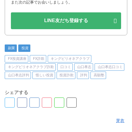
また次の記事でお会いしましょう。
LINE友だち登録する
副業
投資
FX投資講座
FX詐欺
キングビリオネアクラブ
キングビリオネアクラブ詐欺
口コミ
山口孝志
山口孝志口コミ
山口孝志評判
怪しい投資
投資詐欺
評判
高額塾
シェアする
芽衣