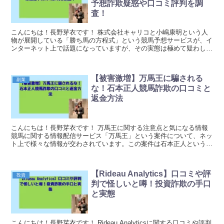
予想詐欺疑惑や口コミ評判を調
査！
こんにちは！長野芽衣です！ 株式会社キャリコと小嶋康明という人
物が展開している「勝ち馬の方程式」という競馬予想サービスが、イ
ンターネット上で話題になっていますが、その実態は極めて疑わしい
ものです。 競馬で確実に勝てる方程式があるという触...
【被害激増】万馬王に騙される
副業
な！石本正人競馬詐欺の口コミと
返金方法
こんにちは！長野芽衣です！ 万馬王に関する注意点と気になる情報
競馬に関する情報配信サービス「万馬王」という案件について、ネッ
ト上で様々な情報が交わされています。この案件は石本正人という人
物が関わっているとされており、高い的中率や利益を...
【Rideau Analytics】口コミや評
投資
判で怪しいと噂！投資詐欺の手口
と実態
こんにちは！長野芽衣です！ Rideau Analyticsに関する口コミや評判