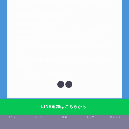
元金欠保育士の副業まとめを運営しております。芽
衣です。
趣味は女子会と映画鑑賞です。
以前は保育士でした。
全くの素人から副業を始めた私でも、現在は副業1
本での生活で好きなことに時間を使っています！
このサイトでは副業に関する情報をお伝えしていき
ます！
LINEにて質問にお答えできるので、お気軽にご連絡
ください。
↓こちらからメッセージどうぞ↓
LINE追加はこちらから
メニュー
ホーム
検索
トップ
サイドバー