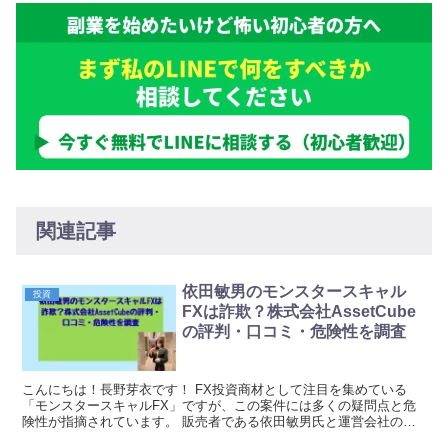
関連記事
依田敏男のモンスタースキャル
投資
FXは詐欺？株式会社AssetCube
の評判・口コミ・危険性を調査
こんにちは！長野芽衣です！ FX投資商材として注目を集めている
「モンスタースキャルFX」ですが、この案件には多くの疑問点と危
険性が指摘されています。 販売者である依田敏男氏と運営会社の株
式会社AssetCubeについて、ネット上では否定...