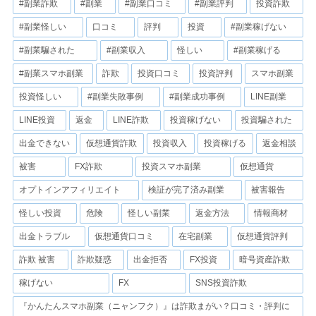
#副業詐欺
#副業
#副業口コミ
#副業評判
投資詐欺
#副業怪しい
口コミ
評判
投資
#副業稼げない
#副業騙された
#副業収入
怪しい
#副業稼げる
#副業スマホ副業
詐欺
投資口コミ
投資評判
スマホ副業
投資怪しい
#副業失敗事例
#副業成功事例
LINE副業
LINE投資
返金
LINE詐欺
投資稼げない
投資騙された
出金できない
仮想通貨詐欺
投資収入
投資稼げる
返金相談
被害
FX詐欺
投資スマホ副業
仮想通貨
オプトインアフィリエイト
検証が完了済み副業
被害報告
怪しい投資
危険
怪しい副業
返金方法
情報商材
出金トラブル
仮想通貨口コミ
在宅副業
仮想通貨評判
詐欺 被害
詐欺疑惑
出金拒否
FX投資
暗号資産詐欺
稼げない
FX
SNS投資詐欺
『かんたんスマホ副業（ニャンフク）』は詐欺まがい？口コミ・評判に