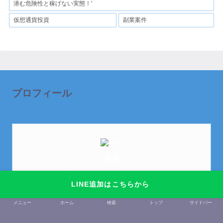
潜む危険性と稼げない実態！'
仮想通貨投資
副業案件
プロフィール
芽衣
はじめまして。
元金欠保育士の副業まとめを運営しております。芽
LINE追加はこちらから
衣です。
メニュー
ホーム
検索
トップ
サイドバー
趣味は女子会と映画鑑賞です。
以前は保育士でした。