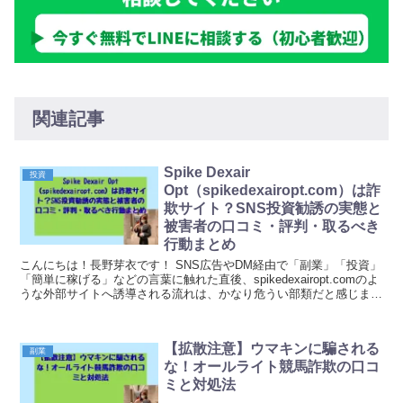
関連記事
Spike Dexair
投資
Opt（spikedexairopt.com）は詐
欺サイト？SNS投資勧誘の実態と
被害者の口コミ・評判・取るべき
行動まとめ
こんにちは！長野芽衣です！ SNS広告やDM経由で「副業」「投資」
「簡単に稼げる」などの言葉に触れた直後、spikedexairopt.comのよ
うな外部サイトへ誘導される流れは、かなり危うい部類だと感じま
す。 最初に期待だけを膨らませ...
【拡散注意】ウマキンに騙される
副業
な！オールライト競馬詐欺の口コ
ミと対処法