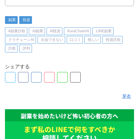
副業
投資
#副業詐欺
AI副業
AI投資
KuraChainAI
LINE副業
クラチェーンAI
出金できない
口コミ
怪しい
投資詐欺
詐欺
評判
シェアする
芽衣