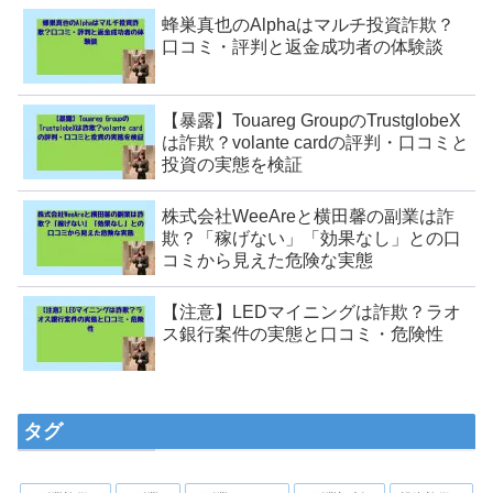
蜂巣真也のAlphaはマルチ投資詐欺？
口コミ・評判と返金成功者の体験談
【暴露】Touareg GroupのTrustglobeX
は詐欺？volante cardの評判・口コミと
投資の実態を検証
株式会社WeeAreと横田馨の副業は詐
欺？「稼げない」「効果なし」との口
コミから見えた危険な実態
【注意】LEDマイニングは詐欺？ラオ
ス銀行案件の実態と口コミ・危険性
タグ