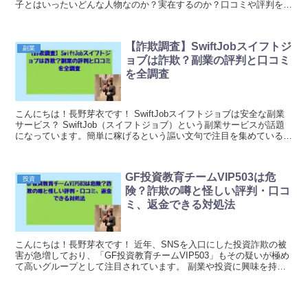
子とはいったいどんな人物なのか？実在するのか？口コミや評判を交
えながら徹底調査！！｜元金欠保育士の副業まとめ
【詐欺調査】SwiftJobスイフトジ
副業
ョブは詐欺？副業の評判と口コミ
を全調査
こんにちは！長野芽衣です！ SwiftJobスイフトジョブは安全な副業
サービス？ SwiftJob（スイフトジョブ）という副業サービスが話題
になっています。簡単に稼げるという謳い文句で注目を集めているよ
うですが、実際のところどうなのか気...
GF投資教育チームVIP503は危
投資
険？詐欺の噂と怪しい評判・口コ
ミ、返金できる対処法
こんにちは！長野芽衣です！ 近年、SNSを入口にした投資詐欺の被
害が急増しており、「GF投資教育チームVIP503」もその疑いが極め
て高いグループとして注目されています。 副業や投資に興味を持つ
方が標的にされやすく、一見すると有益な情報...