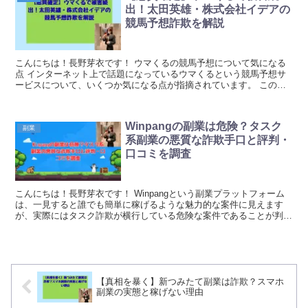
出！太田英雄・株式会社イデアの
競馬予想詐欺を解説
こんにちは！長野芽衣です！ ウマくるの競馬予想について気になる
点 インターネット上で話題になっているウマくるという競馬予想サ
ービスについて、いくつか気になる点が指摘されています。 このサ
ービスは太田英雄氏が関わっているとされており、株...
Winpangの副業は危険？タスク
副業
系副業の悪質な詐欺手口と評判・
口コミを調査
こんにちは！長野芽衣です！ Winpangという副業プラットフォーム
は、一見すると誰でも簡単に稼げるような魅力的な案件に見えます
が、実際にはタスク詐欺が横行している危険な案件であることが判明
しました。 最初に少額の報酬が支払われることで...
【真相を暴く】新つみたて副業は詐欺？スマホ
副業の実態と稼げない理由