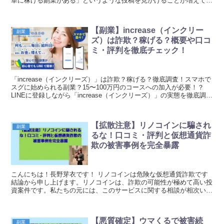
単に稼げる副業がある」というような投稿を見かけることが増えてい
ます。その中でも フロンティア（FRONTIRE）...
【副業】increase（インクリー
副業
ズ）は詐欺？稼げる？概要や口コ
ミ・評判を徹底チェック！
「increase（インクリーズ）」は詐欺？稼げる？徹底調査！スマホで
スグに始められる副業？15〜100万円のコースへの加入が必要！？
LINEに登録しながら「increase（インクリーズ）」の実態を徹底調
査！ 元金欠保育士の副業まとめ
【拡散注意】リノコインに騙され
副業
るな！口コミ・評判と仮想通貨詐
欺の被害事例を完全暴露
こんにちは！長野芽衣です！ リノコインは危険な仮想通貨詐欺です
結論から申し上げます。リノコインは、詐欺の可能性が極めて高い投
資案件です。私たちの元には、このサービスに関する相談が相次いで
います。登録後、利益が出ると言われても実際には出...
【悪質確定】ウマくるで被害続
副業