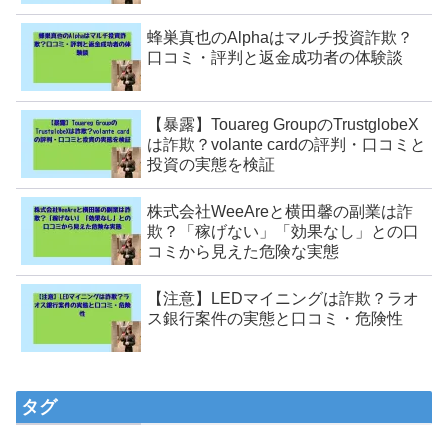
蜂巣真也のAlphaはマルチ投資詐欺？
口コミ・評判と返金成功者の体験談
【暴露】Touareg GroupのTrustglobeX
は詐欺？volante cardの評判・口コミと
投資の実態を検証
株式会社WeeAreと横田馨の副業は詐
欺？「稼げない」「効果なし」との口
コミから見えた危険な実態
【注意】LEDマイニングは詐欺？ラオ
ス銀行案件の実態と口コミ・危険性
タグ