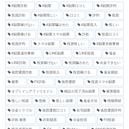
#副業詐欺
#副業
#副業口コミ
#副業評判
投資詐欺
#副業怪しい
口コミ
評判
投資
#副業稼げない
#副業騙された
#副業収入
怪しい
#副業稼げる
#副業スマホ副業
詐欺
投資口コミ
投資評判
スマホ副業
投資怪しい
#副業失敗事例
#副業成功事例
LINE副業
LINE投資
返金
LINE詐欺
投資稼げない
投資騙された
出金できない
仮想通貨詐欺
投資収入
投資稼げる
返金相談
被害
FX詐欺
仮想通貨
投資スマホ副業
オプトインアフィリエイト
検証が完了済み副業
被害報告
怪しい投資
危険
怪しい副業
返金方法
情報商材
出金トラブル
仮想通貨口コミ
在宅副業
仮想通貨評判
詐欺 被害
詐欺疑惑
出金拒否
FX投資