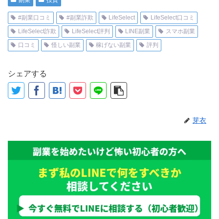
#副業口コミ
#副業詐欺
LifeSelect
LifeSelect口コミ
LifeSelect詐欺
LifeSelect評判
LINE副業
スマホ副業
口コミ
怪しい副業
稼げない副業
評判
シェアする
芽衣