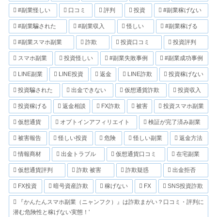
#副業怪しい
口コミ
評判
投資
#副業稼げない
#副業騙された
#副業収入
怪しい
#副業稼げる
#副業スマホ副業
詐欺
投資口コミ
投資評判
スマホ副業
投資怪しい
#副業失敗事例
#副業成功事例
LINE副業
LINE投資
返金
LINE詐欺
投資稼げない
投資騙された
出金できない
仮想通貨詐欺
投資収入
投資稼げる
返金相談
FX詐欺
被害
投資スマホ副業
仮想通貨
オプトインアフィリエイト
検証が完了済み副業
被害報告
怪しい投資
危険
怪しい副業
返金方法
情報商材
出金トラブル
仮想通貨口コミ
在宅副業
仮想通貨評判
詐欺 被害
詐欺疑惑
出金拒否
FX投資
暗号資産詐欺
稼げない
FX
SNS投資詐欺
『かんたんスマホ副業（ニャンフク）』は詐欺まがい？口コミ・評判に
潜む危険性と稼げない実態！'