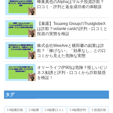
蜂巣真也のAlphaはマルチ投資詐欺？
口コミ・評判と返金成功者の体験談
【暴露】Touareg GroupのTrustglobeX
は詐欺？volante cardの評判・口コミと
投資の実態を検証
株式会社WeeAreと横田馨の副業は詐
欺？「稼げない」「効果なし」との口
コミから見えた危険な実態
オリーライフ(P90)は危険？怪しいビジ
ネス勧誘と評判・口コミから詐欺疑惑
を検証！
タグ
#副業詐欺
#副業
#副業口コミ
#副業評判
投資詐欺