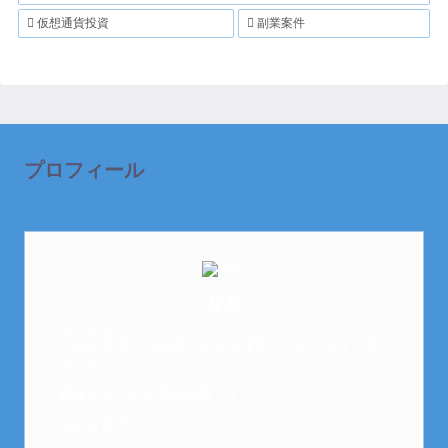
仮想通貨投資
副業案件
プロフィール
芽衣
はじめまして。
元金欠保育士の副業まとめを運営しております。芽
衣です。
趣味は女子会と映画鑑賞です。
以前は保育士でした。