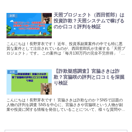
る」という触れ込みで、多くの人が登録しています。...
天照プロジェクト（西田哲郎）は
副業
投資詐欺？天照システムで稼げる
のか口コミ評判を検証
こんにちは！長野芽衣です！ 近年、投資系副業案件の中でも特に悪
質な案件として注目されているのが、西田哲郎氏が主催する「天照プ
ロジェクト」です。 この案件は「毎月130万円の完全不労所得」「現
金20万円プレゼント」といった非現実的な宣伝文...
【詐欺疑惑調査】宮脇さきは詐
副業
欺？宮脇咲の評判と口コミを深掘
り検証
こんにちは！長野芽衣です！ 宮脇さきは詐欺なのか？SNSで話題の
人物の評判を調査 SNSを中心に、宮脇さきや宮脇咲という人物が副
業や投資に関する情報を発信していることについて、様々な質問や不
安の声が寄せられています。この人物の情報には、...