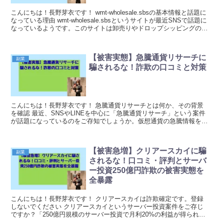
こんにちは！長野芽衣です！ wmt-wholesale.sbsの基本情報と話題に
なっている理由 wmt-wholesale.sbsというサイトが最近SNSで話題に
なっているようです。このサイトは卸売りやドロップシッピングのビ
ジネスモデル...
【被害実態】急騰通貨リサーチに
副業
騙されるな！詐欺の口コミと対策
こんにちは！長野芽衣です！ 急騰通貨リサーチとは何か、その背景
を確認 最近、SNSやLINEを中心に「急騰通貨リサーチ」という案件
が話題になっているのをご存知でしょうか。仮想通貨の急騰情報を事
前に教えてくれるという触れ込みで、多くの人が...
【被害急増】クリアースカイに騙
副業
されるな！口コミ・評判とサーバ
ー投資250億円詐欺の被害実態を
全暴露
こんにちは！長野芽衣です！ クリアースカイは詐欺確定です。登録
しないでください クリアースカイというサーバー投資案件をご存じ
ですか？「250億円規模のサーバー投資で月利20%の利益が得られ