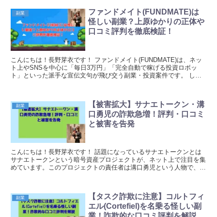
ファンドメイト(FUNDMATE)は
副業
怪しい副業？上原ゆかりの正体や
口コミ評判を徹底検証！
こんにちは！長野芽衣です！ ファンドメイト(FUNDMATE)は、ネッ
ト上やSNSを中心に「毎日3万円」「完全自動で稼げる投資ロボッ
ト」といった派手な宣伝文句が飛び交う副業・投資案件です。 しか
し、詳細を調査すると、その実態は信頼性の乏...
【被害拡大】サナエトークン・溝
副業
口勇児の詐欺急増！評判・口コミ
と被害を告発
こんにちは！長野芽衣です！ 話題になっているサナエトークンとは
サナエトークンという暗号資産プロジェクトが、ネット上で注目を集
めています。このプロジェクトの責任者は溝口勇児という人物で、高
利回りの配当や価値上昇を謳って多くの人が参加して...
【タスク詐欺に注意】コルトフィ
副業
エル(Cortefiel)を名乗る怪しい副
業！詐欺的な口コミ評判を解説