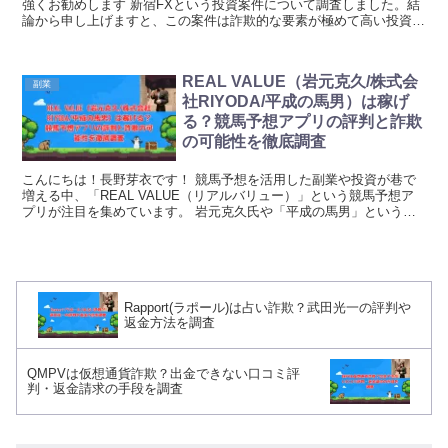
強くお勧めします 新宿FXという投資案件について調査しました。結
論から申し上げますと、この案件は詐欺的な要素が極めて高い投資商
材です。高額利益を約束し、個人情報と金銭を集め...
REAL VALUE（岩元克久/株式会
副業
社RIYODA/平成の馬男）は稼げ
る？競馬予想アプリの評判と詐欺
の可能性を徹底調査
こんにちは！長野芽衣です！ 競馬予想を活用した副業や投資が巷で
増える中、「REAL VALUE（リアルバリュー）」という競馬予想ア
プリが注目を集めています。 岩元克久氏や「平成の馬男」という異
名を持つ義英真氏が関わり、株式会社RIYOD...
Rapport(ラポール)は占い詐欺？武田光一の評判や
返金方法を調査
QMPVは仮想通貨詐欺？出金できない口コミ評
判・返金請求の手段を調査