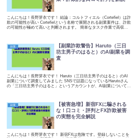
こんにちは！長野芽衣です！ 結論：コルトフィエル（Cortefiel）は詐
欺の可能性が高い Cortefielという名称で展開される副業案件は、詐欺
の可能性が極めて高いと判断されます。 簡単なタスク作業で高収入
を得られると謳いながら、実...
【副業詐欺警告】Haruto（三日
副業
坊主男子のはると）のAI副業を調
査
こんにちは！長野芽衣です！ Haruto（三日坊主男子のはると）のAI
副業について調査してみました SNSで話題になっているHarutoさん
の「三日坊主男子のはると」というアカウントが、AI副業について情
報発信をしているのをご存じでしょ...
【被害急増】新宿FXに騙される
副業
な！口コミ・評判とFX詐欺被害
の実態を完全解説
こんにちは！長野芽衣です！ 新宿FXは危険です。登録しないことを