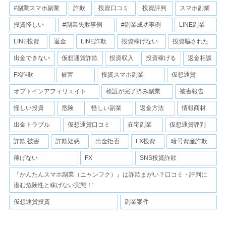
#副業スマホ副業
詐欺
投資口コミ
投資評判
スマホ副業
投資怪しい
#副業失敗事例
#副業成功事例
LINE副業
LINE投資
返金
LINE詐欺
投資稼げない
投資騙された
出金できない
仮想通貨詐欺
投資収入
投資稼げる
返金相談
FX詐欺
被害
投資スマホ副業
仮想通貨
オプトインアフィリエイト
検証が完了済み副業
被害報告
怪しい投資
危険
怪しい副業
返金方法
情報商材
出金トラブル
仮想通貨口コミ
在宅副業
仮想通貨評判
詐欺 被害
詐欺疑惑
出金拒否
FX投資
暗号資産詐欺
稼げない
FX
SNS投資詐欺
『かんたんスマホ副業（ニャンフク）』は詐欺まがい？口コミ・評判に
潜む危険性と稼げない実態！'
仮想通貨投資
副業案件