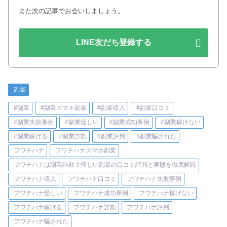
また次の記事でお会いしましょう。
LINE友だち登録する
副業
#副業
#副業スマホ副業
#副業収入
#副業口コミ
#副業失敗事例
#副業怪しい
#副業成功事例
#副業稼げない
#副業稼げる
#副業詐欺
#副業評判
#副業騙された
フワチハナ
フワチハナスマホ副業
フワチハナは副業詐欺？怪しい副業の口コミ評判と実態を徹底解説
フワチハナ収入
フワチハナ口コミ
フワチハナ失敗事例
フワチハナ怪しい
フワチハナ成功事例
フワチハナ稼げない
フワチハナ稼げる
フワチハナ詐欺
フワチハナ評判
フワチハナ騙された