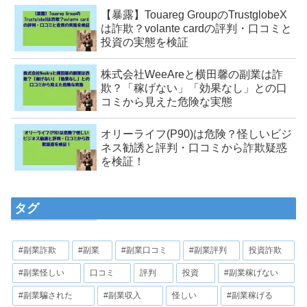
【暴露】Touareg GroupのTrustglobeX
は詐欺？volante cardの評判・口コミと
投資の実態を検証
株式会社WeeAreと横田馨の副業は詐
欺？「稼げない」「効果なし」との口
コミから見えた危険な実態
オリーライフ(P90)は危険？怪しいビジ
ネス勧誘と評判・口コミから詐欺疑惑
を検証！
タグ
#副業詐欺
#副業
#副業口コミ
#副業評判
投資詐欺
#副業怪しい
口コミ
評判
投資
#副業稼げない
#副業騙された
#副業収入
怪しい
#副業稼げる