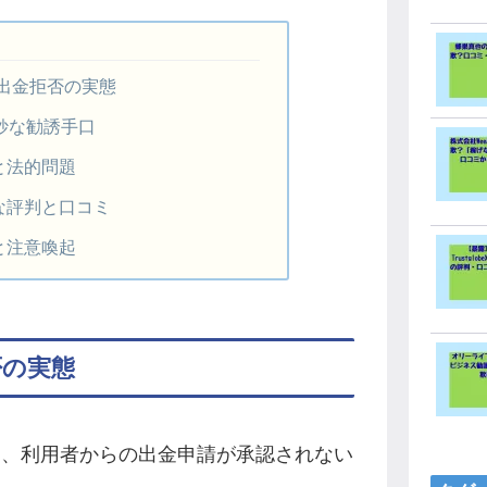
る出金拒否の実態
妙な勧誘手口
と法的問題
な評判と口コミ
と注意喚起
否の実態
して、利用者からの出金申請が承認されない