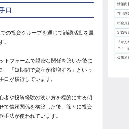
情報商
手口
在宅副
出金拒
NS上での投資グループを通じて勧誘活動を展
SNS
す。
『かん
コミ・
仮想通
ラットフォームで親密な関係を築いた後に
る」「短期間で資産が倍増する」といっ
手口が横行しています。
心者や投資経験の浅い方を標的にする傾
せて信頼関係を構築した後、徐々に投資
欺手法が使われています。