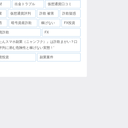
材
出金トラブル
仮想通貨口コミ
業
仮想通貨評判
詐欺 被害
詐欺疑惑
否
暗号資産詐欺
稼げない
FX投資
投資詐欺
FX
たんスマホ副業（ニャンフク）』は詐欺まがい？口
評判に潜む危険性と稼げない実態！'
貨投資
副業案件