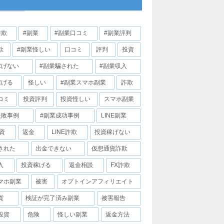
詐欺
#副業
#副業口コミ
#副業評判
欺
#副業怪しい
口コミ
評判
投資
稼げない
#副業騙された
#副業収入
稼げる
怪しい
#副業スマホ副業
詐欺
コミ
投資評判
投資怪しい
スマホ副業
失敗事例
#副業成功事例
LINE副業
投資
返金
LINE詐欺
投資稼げない
された
出金できない
仮想通貨詐欺
入
投資稼げる
返金相談
FX詐欺
マホ副業
被害
オプトインアフィリエイト
貨
検証が完了済み副業
被害報告
投資
危険
怪しい副業
返金方法