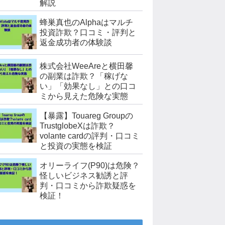
解説
蜂巣真也のAlphaはマルチ
投資詐欺？口コミ・評判と
返金成功者の体験談
株式会社WeeAreと横田馨
の副業は詐欺？「稼げな
い」「効果なし」との口コ
ミから見えた危険な実態
【暴露】Touareg Groupの
TrustglobeXは詐欺？
volante cardの評判・口コミ
と投資の実態を検証
オリーライフ(P90)は危険？
怪しいビジネス勧誘と評
判・口コミから詐欺疑惑を
検証！