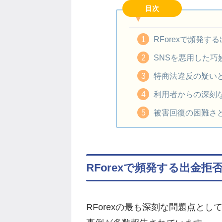
目次
RForexで頻発す
SNSを悪用した巧
特商法違反の疑い
利用者からの深刻
被害回復の困難さ
RForexで頻発する出金拒
RForexの最も深刻な問題点と