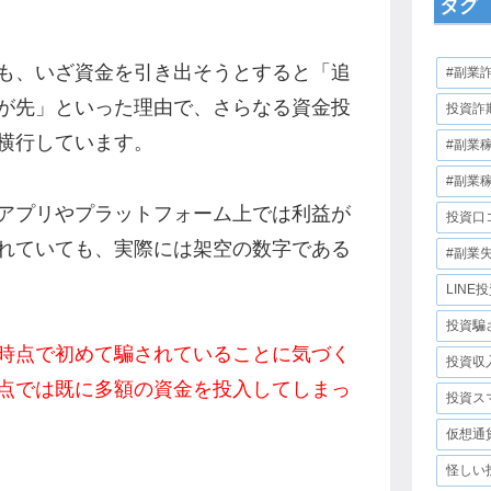
タグ
も、いざ資金を引き出そうとすると「追
#副業
が先」といった理由で、さらなる資金投
投資詐
横行しています。
#副業
#副業
アプリやプラットフォーム上では利益が
投資口
れていても、実際には架空の数字である
#副業
LINE
投資騙
時点で初めて騙されていることに気づく
投資収
点では既に多額の資金を投入してしまっ
投資ス
仮想通
怪しい