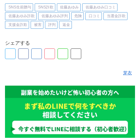
SNS生前贈与
SNS詐欺
佐藤あゆみ
佐藤あゆみ口コミ
佐藤あゆみ詐欺
佐藤あゆみ評判
危険
口コミ
当選金詐欺
支援金詐欺
被害
評判
返金
シェアする
芽衣