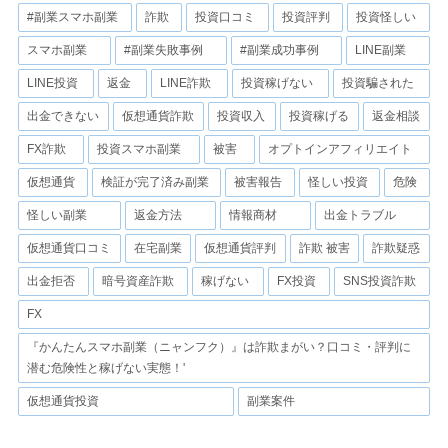
#副業スマホ副業
詐欺
投資口コミ
投資評判
投資怪しい
スマホ副業
#副業失敗事例
#副業成功事例
LINE副業
LINE投資
返金
LINE詐欺
投資稼げない
投資騙された
出金できない
仮想通貨詐欺
投資収入
投資稼げる
返金相談
FX詐欺
投資スマホ副業
被害
オプトインアフィリエイト
仮想通貨
検証が完了済み副業
被害報告
怪しい投資
危険
怪しい副業
返金方法
情報商材
出金トラブル
仮想通貨口コミ
在宅副業
仮想通貨評判
詐欺 被害
詐欺疑惑
出金拒否
暗号資産詐欺
稼げない
FX投資
SNS投資詐欺
FX
『かんたんスマホ副業（ニャンフク）』は詐欺まがい？口コミ・評判に
潜む危険性と稼げない実態！'
仮想通貨投資
副業案件