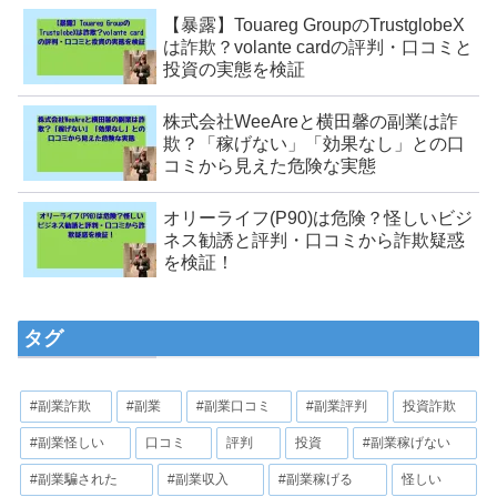
【暴露】Touareg GroupのTrustglobeX
は詐欺？volante cardの評判・口コミと
投資の実態を検証
株式会社WeeAreと横田馨の副業は詐
欺？「稼げない」「効果なし」との口
コミから見えた危険な実態
オリーライフ(P90)は危険？怪しいビジ
ネス勧誘と評判・口コミから詐欺疑惑
を検証！
タグ
#副業詐欺
#副業
#副業口コミ
#副業評判
投資詐欺
#副業怪しい
口コミ
評判
投資
#副業稼げない
#副業騙された
#副業収入
#副業稼げる
怪しい