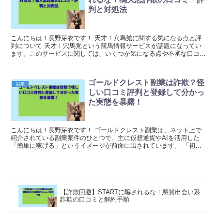
判と対処法
こんにちは！長野芽衣です！ 天才！穴馬党に関する気になる点と評
判について 天才！穴馬党という競馬情報サービスが話題になってい
ます。このサービスに関しては、いくつか気になる点や不審な口コミ
が見受けられるため、登録を検討している方は慎重に判...
ゴールドクレスト副業は詐欺？怪
副業
しい口コミ評判と登録して分かっ
た実態を暴露！
こんにちは！長野芽衣です！ ゴールドクレスト副業は、ネット上で
紹介されている副業案件のひとつで、主に仮想通貨やAIを活用した
「簡単に稼げる」というイメージが前面に出されています。 「初心
者でも収益化できる」「将来性のある投資」といった魅...
【詐欺回避】STARTに騙されるな！悪質出会い系
詐欺の口コミと解約手順