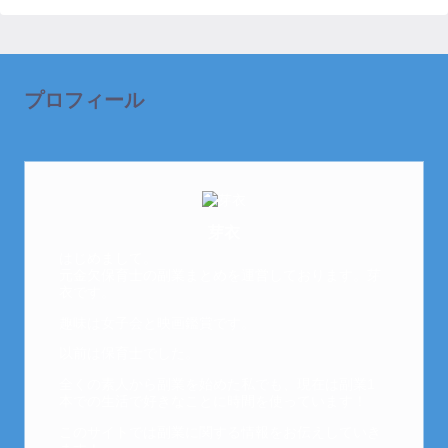
プロフィール
芽衣
はじめまして。
元金欠保育士の副業まとめを運営しております。芽
衣です。
趣味は女子会と映画鑑賞です。
以前は保育士でした。
全くの素人から副業を始めた私でも、現在は副業1
本での生活で好きなことに時間を使っています！
このサイトでは副業に関する情報をお伝えしていき