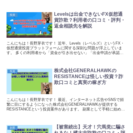
会い」「同年代との真摯な交流」といった謳い文...
Levelsは出金できないFX仮想通
投資
貨詐欺？利用者の口コミ・評判・
返金相談先を解説
こんにちは！長野芽衣です！ 近年、Levels（レベルズ）というFX・
仮想通貨投資プラットフォームに関する深刻な問題が浮上していま
す。 多くの利用者から「資金が引き出せない」「出金申請が承認さ
れない」といった深刻な被害報告が相次いでおり...
株式会社GENERALHAWKの
投資
RESISTANCEは怪しい投資？詐
欺口コミと真実の稼ぎ方
こんにちは！長野芽衣です！ 最近、インターネット広告やSNSで頻
繁に目にするようになった株式会社GENERALHAWKが提供する
RESISTANCEという投資案件があります。 副業として手軽に始めら
れる投資システムという触れ込みで宣伝さ...
【被害続出】天才！穴馬党に騙さ
副業
れるな！橘大志詐欺の口コミ・評