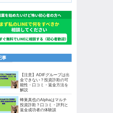
記事
【注意】ADIFグループは出
金できない？投資詐欺の可
能性・口コミ・返金方法を
解説
蜂巣真也のAlphaはマルチ
投資詐欺？口コミ・評判と
返金成功者の体験談