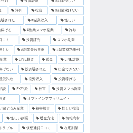
業評判
投資詐欺
#副業怪しい
ミ
評判
投資
#副業稼げない
業騙された
#副業収入
怪しい
業稼げる
#副業スマホ副業
詐欺
口コミ
投資評判
スマホ副業
怪しい
#副業失敗事例
#副業成功事例
E副業
LINE投資
返金
LINE詐欺
稼げない
投資騙された
出金できない
通貨詐欺
投資収入
投資稼げる
相談
FX詐欺
被害
投資スマホ副業
通貨
オプトインアフィリエイト
が完了済み副業
被害報告
怪しい投資
怪しい副業
返金方法
情報商材
トラブル
仮想通貨口コミ
在宅副業