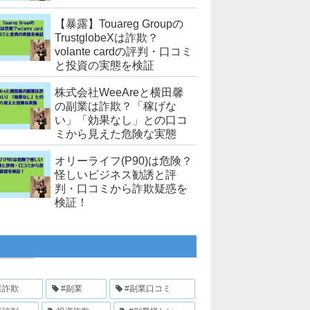
【暴露】Touareg Groupの
TrustglobeXは詐欺？
volante cardの評判・口コミ
と投資の実態を検証
株式会社WeeAreと横田馨
の副業は詐欺？「稼げな
い」「効果なし」との口コ
ミから見えた危険な実態
オリーライフ(P90)は危険？
怪しいビジネス勧誘と評
判・口コミから詐欺疑惑を
検証！
業詐欺
#副業
#副業口コミ