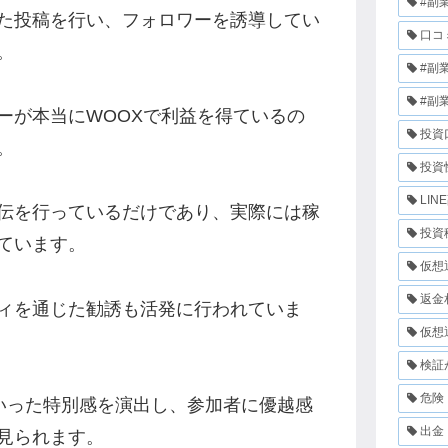
#副
た投稿を行い、フォロワーを誘導してい
口コ
。
#副
#副
ーが本当にWOOXで利益を得ているの
投資
。
投資
LIN
伝を行っているだけであり、実際には稼
投資
ています。
仮想
返金
ィを通じた勧誘も活発に行われていま
仮想
検証
危険
といった特別感を演出し、参加者に優越感
出金
見られます。