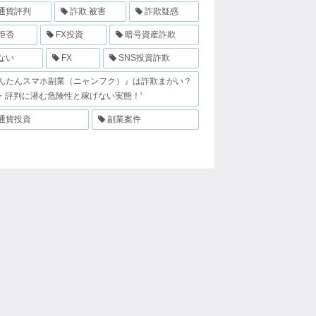
通貨評判
詐欺 被害
詐欺疑惑
拒否
FX投資
暗号資産詐欺
ない
FX
SNS投資詐欺
んたんスマホ副業（ニャンフク）』は詐欺まがい？
・評判に潜む危険性と稼げない実態！'
通貨投資
副業案件