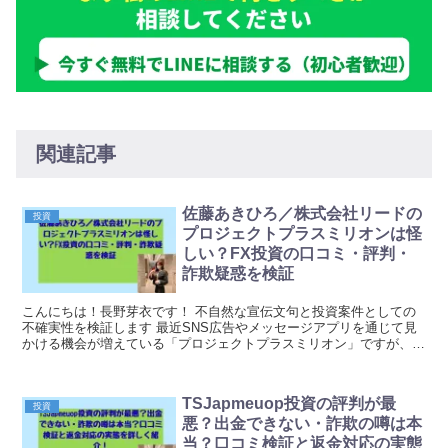
関連記事
佐藤あきひろ／株式会社リードの
投資
プロジェクトプラスミリオンは怪
しい？FX投資の口コミ・評判・
詐欺疑惑を検証
こんにちは！長野芽衣です！ 不自然な宣伝文句と投資案件としての
不確実性を検証します 最近SNS広告やメッセージアプリを通じて見
かける機会が増えている「プロジェクトプラスミリオン」ですが、宣
伝内容をうのみにして良いのかと不安に感じる人が増...
TSJapmeuop投資の評判が最
投資
悪？出金できない・詐欺の噂は本
当？口コミ検証と返金対応の実態