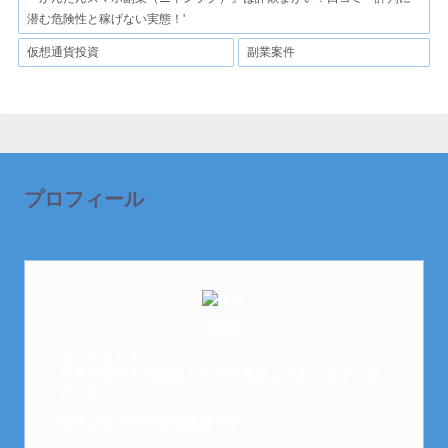
潜む危険性と稼げない実態！'
仮想通貨投資
副業案件
プロフィール
芽衣
はじめまして。
元金欠保育士の副業まとめを運営しております。芽
衣です。
趣味は女子会と映画鑑賞です。