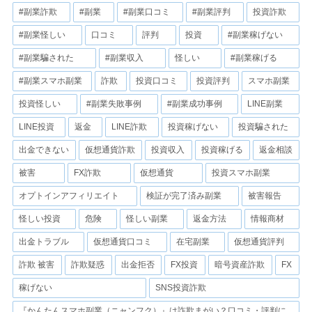
#副業詐欺
#副業
#副業口コミ
#副業評判
投資詐欺
#副業怪しい
口コミ
評判
投資
#副業稼げない
#副業騙された
#副業収入
怪しい
#副業稼げる
#副業スマホ副業
詐欺
投資口コミ
投資評判
スマホ副業
投資怪しい
#副業失敗事例
#副業成功事例
LINE副業
LINE投資
返金
LINE詐欺
投資稼げない
投資騙された
出金できない
仮想通貨詐欺
投資収入
投資稼げる
返金相談
被害
FX詐欺
仮想通貨
投資スマホ副業
オプトインアフィリエイト
検証が完了済み副業
被害報告
怪しい投資
危険
怪しい副業
返金方法
情報商材
出金トラブル
仮想通貨口コミ
在宅副業
仮想通貨評判
詐欺 被害
詐欺疑惑
出金拒否
FX投資
暗号資産詐欺
FX
稼げない
SNS投資詐欺
『かんたんスマホ副業（ニャンフク）』は詐欺まがい？口コミ・評判に