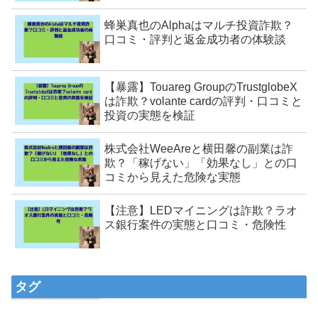
蜂巣真也のAlphaはマルチ投資詐欺？
口コミ・評判と返金成功者の体験談
【暴露】Touareg GroupのTrustglobeX
は詐欺？volante cardの評判・口コミと
投資の実態を検証
株式会社WeeAreと横田馨の副業は詐
欺？「稼げない」「効果なし」との口
コミから見えた危険な実態
【注意】LEDマイニングは詐欺？ラオ
ス銀行案件の実態と口コミ・危険性
タグ