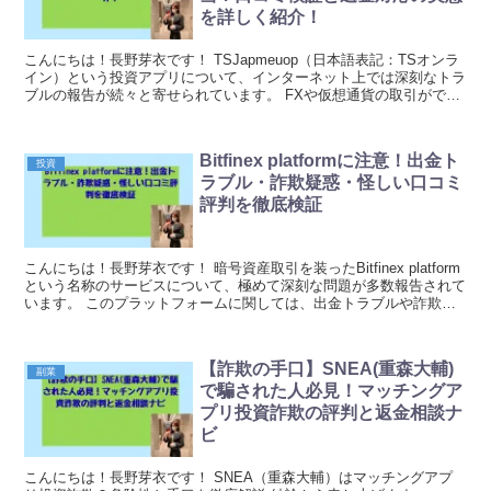
を詳しく紹介！
こんにちは！長野芽衣です！ TSJapmeuop（日本語表記：TSオンラ
イン）という投資アプリについて、インターネット上では深刻なトラ
ブルの報告が続々と寄せられています。 FXや仮想通貨の取引ができ
ると謳っているこのアプリですが、実際に...
Bitfinex platformに注意！出金ト
投資
ラブル・詐欺疑惑・怪しい口コミ
評判を徹底検証
こんにちは！長野芽衣です！ 暗号資産取引を装ったBitfinex platform
という名称のサービスについて、極めて深刻な問題が多数報告されて
います。 このプラットフォームに関しては、出金トラブルや詐欺疑
惑が絶えず、利用を検討している...
【詐欺の手口】SNEA(重森大輔)
副業
で騙された人必見！マッチングア
プリ投資詐欺の評判と返金相談ナ
ビ
こんにちは！長野芽衣です！ SNEA（重森大輔）はマッチングアプ