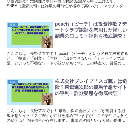
リ投資詐欺？危険性と手口を徹底解説 結論から申し上げます。
SNEA（重森大輔）は詐欺の可能性が極めて高いです。マッチングア
プリを通じた投資話は、近年急増している詐欺手法の一...
peach（ピーチ）は投資詐欺？デ
投資
ートクラブ認証を悪用した怪しい
副業の口コミ・評判を徹底調査！
こんにちは！長野芽衣です！ peach（ピーチ）という名称で検索する
と、「投資」「副業」「詐欺」「出金できない」「デートクラブ認
証」といった不穏なワードが並びがちです。 この時点で、普通の副
業案件としては空気が重いです。 特に「デート...
株式会社ブレイブ「スゴ腕」は危
投資
険？東郷進次郎の競馬予想サイト
の評判・詐欺疑惑を徹底検証！
こんにちは！長野芽衣です！ 最近、株式会社ブレイブが運営する競
馬予想サイト「スゴ腕」が注目を集めていますが、この案件には多く
の疑問点と危険信号が存在します。 東郷進次郎という人物が提供す
る競馬予想で簡単に稼げるという触れ込みですが、実態...